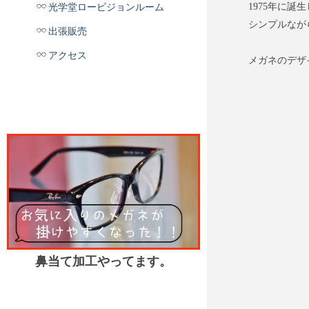
1975年に
光学堂ロービジョンルーム
シンプルなが
出張販売
アクセス
メガネのデザ
鼻当て加工やってます。