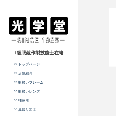
1級眼鏡作製技能士在籍
トップぺージ
店舗紹介
取扱いフレーム
取扱いレンズ
補聴器
鼻盛り加工